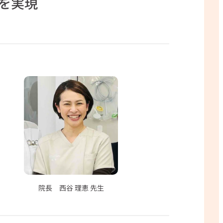
を実現
院長 西谷 理恵 先生