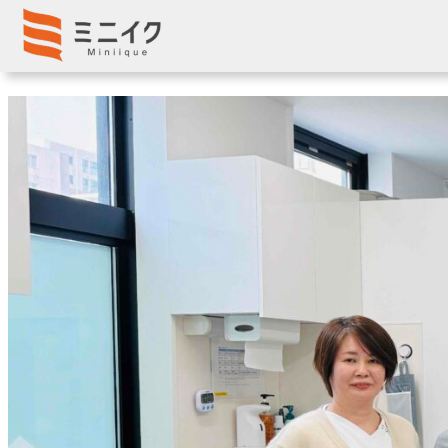
内
容
を
ス
キ
ッ
プ